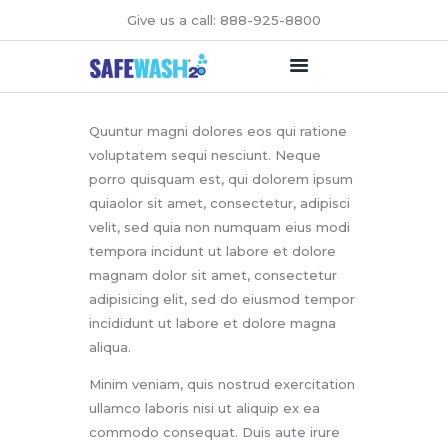
Give us a call: 888-925-8800
FEATURES
Quuntur magni dolores eos qui ratione
voluptatem sequi nesciunt. Neque
BUSINESS USE
porro quisquam est, qui dolorem ipsum
DISCOVER
quiaolor sit amet, consectetur, adipisci
PURCHASE
velit, sed quia non numquam eius modi
CONTACT
tempora incidunt ut labore et dolore
magnam dolor sit amet, consectetur
adipisicing elit, sed do eiusmod tempor
incididunt ut labore et dolore magna
aliqua.
Minim veniam, quis nostrud exercitation
ullamco laboris nisi ut aliquip ex ea
commodo consequat. Duis aute irure